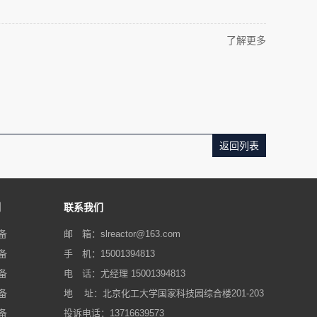
了解更多
返回列表
例
联系我们
备
邮 箱：slreactor@163.com‬
备
手 机：15001394813
备
电 话：尤经理 15001394813
备
地 址：北京化工大学国家科技园综合楼201-203
备
投诉电话：13716639573