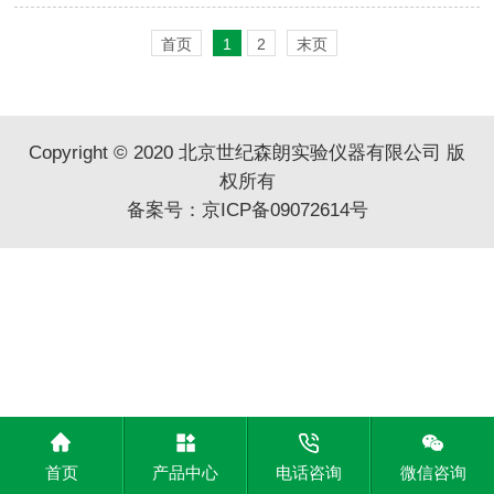
首页
1
2
末页
Copyright © 2020 北京世纪森朗实验仪器有限公司 版
权所有
备案号：
京ICP备09072614号
首页
产品中心
电话咨询
微信咨询