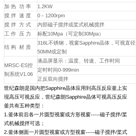
加 热 功 率
1.2KW
搅 拌 速 度
0－1200rpm
搅 拌 方 式
内部磁子搅拌或桨式机械搅拌
工 作 压 力
标配10Mpa（可定制30Mpa）
316L不锈钢，视窗Sapphire晶体，可视直径
结 构 材 质
50MM或定制
液晶屏显示：温度、转速、工作时间
MRSC-ES控
定时时间0-999min
制系统V1.06
正反双向搅拌
世纪森朗是国内把Sapphire晶体应用到高压反应釜上实
现高压可视反应，世纪森朗Sapphire晶体可视高压反应
釜共有五种类型：
1.釜体前后各一片圆型视窗或方形视窗-----磁子搅拌/桨
式机械搅拌可选；
2.釜体侧面一片圆型视窗或方型视窗-----磁子搅拌/桨式