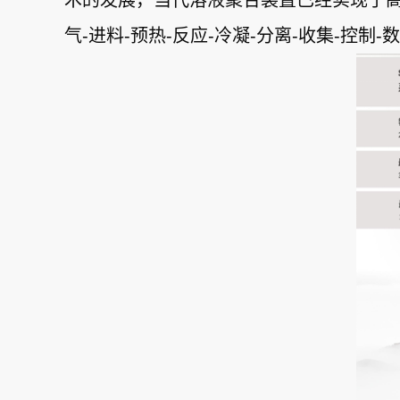
术的发展，当代溶液聚合装置已经实现了
气-进料-预热-反应-冷凝-分离-收集-控制